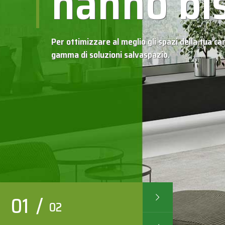
hanno bi
Per ottimizzare al meglio gli spazi della tua c
gamma di soluzioni salvaspazio.
01
/
02