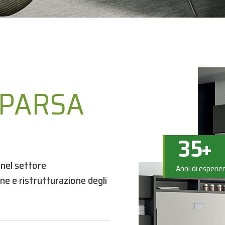
MPARSA
35
+
 nel settore
Anni di esperi
ne e ristrutturazione degli