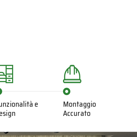
unzionalità e
Montaggio
esign
Accurato