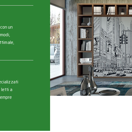
 con un
omodi,
ttimale,
cializzati
letti a
 sempre