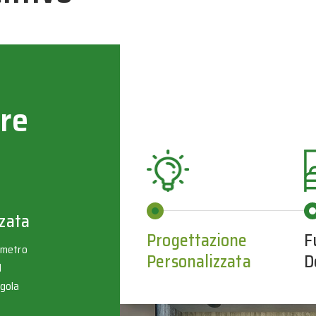
re
zata
Progettazione
F
timetro
Personalizzata
D
l
ngola